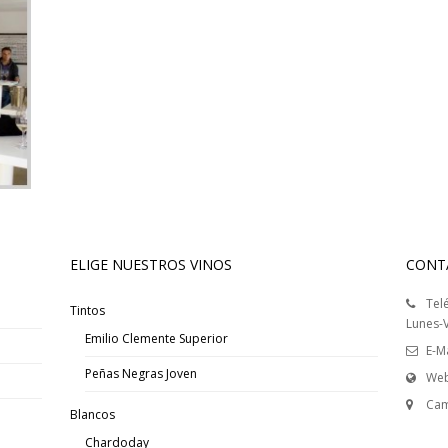
ELIGE NUESTROS VINOS
CONT
Tel
Tintos
Lunes-V
Emilio Clemente Superior
E-Ma
Peñas Negras Joven
Web
Cam
Blancos
Chardoday