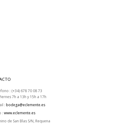
ACTO
éfono : (+34) 678 70 08 73
iernes 7h a 13h y 15h a 17h
il :
bodega@eclemente.es
 :
www.eclemente.es
ino de San Blas S/N, Requena