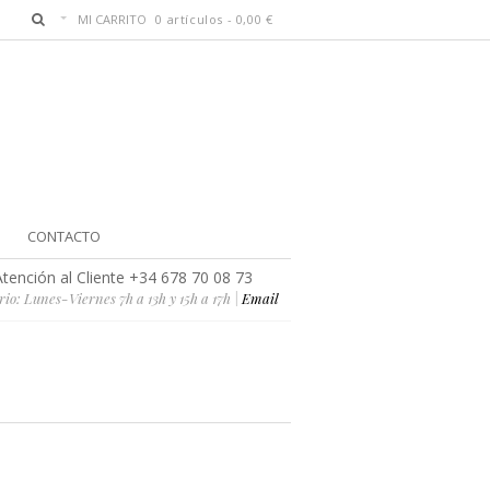
MI CARRITO
0 artículos -
0,00
€
CONTACTO
Atención al Cliente +34 678 70 08 73
io: Lunes-Viernes 7h a 13h y 15h a 17h |
Email