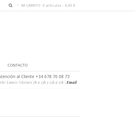
MI CARRITO
0 artículos -
0,00
€
CONTACTO
Atención al Cliente +34 678 70 08 73
io: Lunes-Viernes 7h a 13h y 15h a 17h |
Email