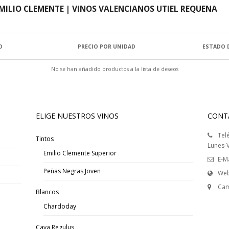
EMILIO CLEMENTE | VINOS VALENCIANOS UTIEL REQUENA
O
PRECIO POR UNIDAD
ESTADO 
No se han añadido productos a la lista de deseos
ELIGE NUESTROS VINOS
CONT
Tel
Tintos
Lunes-V
Emilio Clemente Superior
E-Ma
Peñas Negras Joven
Web
Cam
Blancos
Chardoday
Cava Regulus