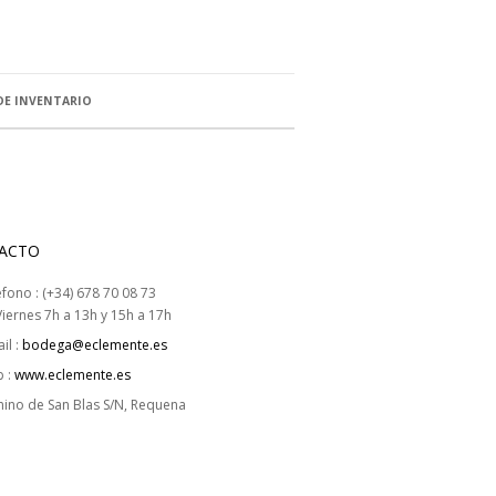
DE INVENTARIO
ACTO
éfono : (+34) 678 70 08 73
iernes 7h a 13h y 15h a 17h
il :
bodega@eclemente.es
 :
www.eclemente.es
ino de San Blas S/N, Requena