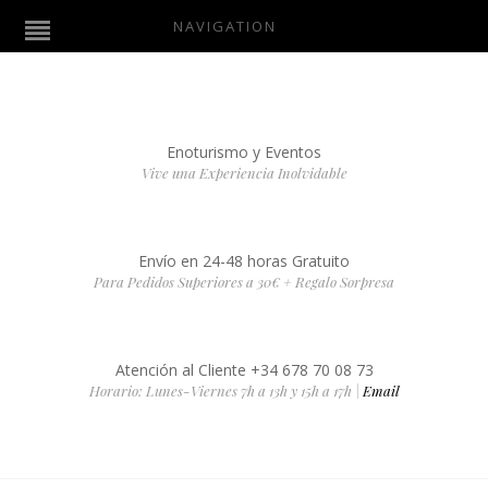
NAVIGATION
Enoturismo y Eventos
Vive una Experiencia Inolvidable
Envío en 24-48 horas Gratuito
Para Pedidos Superiores a 30€ + Regalo Sorpresa
Atención al Cliente +34 678 70 08 73
Horario: Lunes-Viernes 7h a 13h y 15h a 17h |
Email