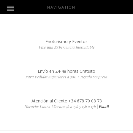
NAVIGATION
Enoturismo y Eventos
Vive una Experiencia Inolvidable
Envío en 24-48 horas Gratuito
Para Pedidos Superiores a 30€ + Regalo Sorpresa
Atención al Cliente +34 678 70 08 73
Horario: Lunes-Viernes 7h a 13h y 15h a 17h |
Email